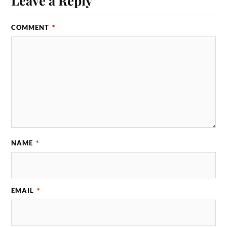
COMMENT
*
NAME
*
EMAIL
*