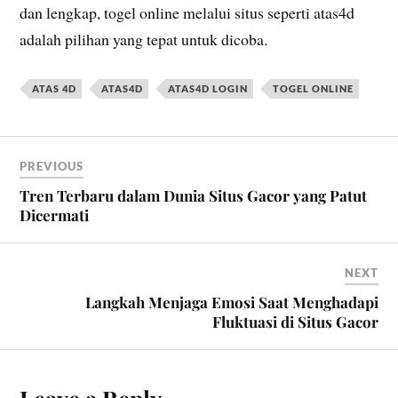
dan lengkap, togel online melalui situs seperti atas4d
adalah pilihan yang tepat untuk dicoba.
ATAS 4D
ATAS4D
ATAS4D LOGIN
TOGEL ONLINE
PREVIOUS
Tren Terbaru dalam Dunia Situs Gacor yang Patut
Dicermati
NEXT
Langkah Menjaga Emosi Saat Menghadapi
Fluktuasi di Situs Gacor
Leave a Reply