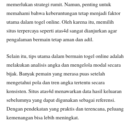
memerlukan strategi rumit. Namun, penting untuk
memahami bahwa keberuntungan tetap menjadi faktor
utama dalam togel online. Oleh karena itu, memilih
situs terpercaya seperti atas4d sangat dianjurkan agar
pengalaman bermain tetap aman dan adil.
Selain itu, tips utama dalam bermain togel online adalah
melakukan analisis angka dan mengelola modal secara
bijak. Banyak pemain yang merasa puas setelah
mengetahui pola dan tren angka tertentu secara
konsisten. Situs atas4d menawarkan data hasil keluaran
sebelumnya yang dapat digunakan sebagai referensi.
Dengan pendekatan yang praktis dan terencana, peluang
kemenangan bisa lebih meningkat.