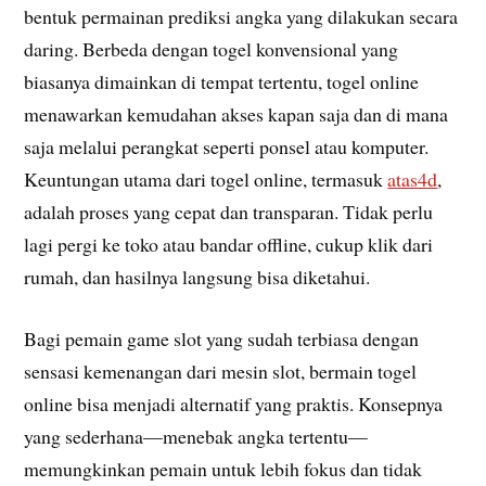
bentuk permainan prediksi angka yang dilakukan secara
daring. Berbeda dengan togel konvensional yang
biasanya dimainkan di tempat tertentu, togel online
menawarkan kemudahan akses kapan saja dan di mana
saja melalui perangkat seperti ponsel atau komputer.
Keuntungan utama dari togel online, termasuk
atas4d
,
adalah proses yang cepat dan transparan. Tidak perlu
lagi pergi ke toko atau bandar offline, cukup klik dari
rumah, dan hasilnya langsung bisa diketahui.
Bagi pemain game slot yang sudah terbiasa dengan
sensasi kemenangan dari mesin slot, bermain togel
online bisa menjadi alternatif yang praktis. Konsepnya
yang sederhana—menebak angka tertentu—
memungkinkan pemain untuk lebih fokus dan tidak