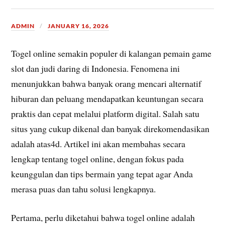
ADMIN
JANUARY 16, 2026
Togel online semakin populer di kalangan pemain game
slot dan judi daring di Indonesia. Fenomena ini
menunjukkan bahwa banyak orang mencari alternatif
hiburan dan peluang mendapatkan keuntungan secara
praktis dan cepat melalui platform digital. Salah satu
situs yang cukup dikenal dan banyak direkomendasikan
adalah atas4d. Artikel ini akan membahas secara
lengkap tentang togel online, dengan fokus pada
keunggulan dan tips bermain yang tepat agar Anda
merasa puas dan tahu solusi lengkapnya.
Pertama, perlu diketahui bahwa togel online adalah