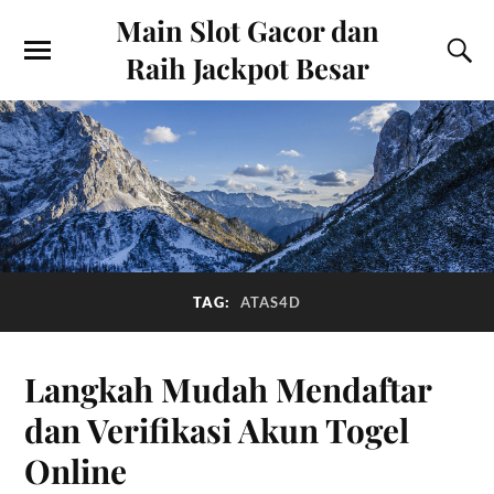
Main Slot Gacor dan
Raih Jackpot Besar
TAG:
ATAS4D
Langkah Mudah Mendaftar
dan Verifikasi Akun Togel
Online