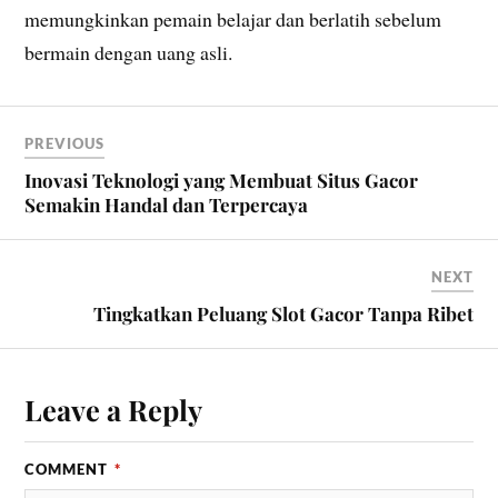
memungkinkan pemain belajar dan berlatih sebelum
bermain dengan uang asli.
PREVIOUS
Inovasi Teknologi yang Membuat Situs Gacor
Semakin Handal dan Terpercaya
NEXT
Tingkatkan Peluang Slot Gacor Tanpa Ribet
Leave a Reply
COMMENT
*