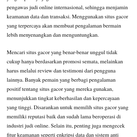
pengawas judi online internasional, sehingga menjamin
keamanan data dan transaksi. Menggunakan situs gacor
yang terpercaya akan membuat pengalaman bermain
lebih menyenangkan dan menguntungkan.
Mencari situs gacor yang benar-benar unggul tidak
cukup hanya berdasarkan promosi semata, melainkan
harus melalui review dan testimoni dari pengguna
lainnya. Banyak pemain yang berbagi pengalaman
positif tentang situs gacor yang mereka gunakan,
menunjukkan tingkat keberhasilan dan kepercayaan
yang tinggi. Disarankan untuk memilih situs gacor yang
memiliki reputasi baik dan sudah lama beroperasi di
industri judi online. Selain itu, penting juga mengecek
fitur keamanan seperti enkripsi data dan sistem anti