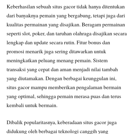
Keberhasilan sebuah situs gacor tidak hanya ditentukan
dari banyaknya pemain yang bergabung, tetapi juga dari
kualitas permainan yang disajikan. Beragam permainan
seperti slot, poker, dan taruhan olahraga disajikan secara
lengkap dan update secara rutin. Fitur bonus dan
promosi menarik juga sering ditawarkan untuk
meningkatkan peluang menang pemain. Sistem
transaksi yang cepat dan aman menjadi nilai tambah
yang diutamakan. Dengan berbagai keunggulan ini,
situs gacor mampu memberikan pengalaman bermain
yang optimal, sehingga pemain merasa puas dan terus
kembali untuk bermain.
Dibalik popularitasnya, keberadaan situs gacor juga
didukung oleh berbagai teknologi canggih yang