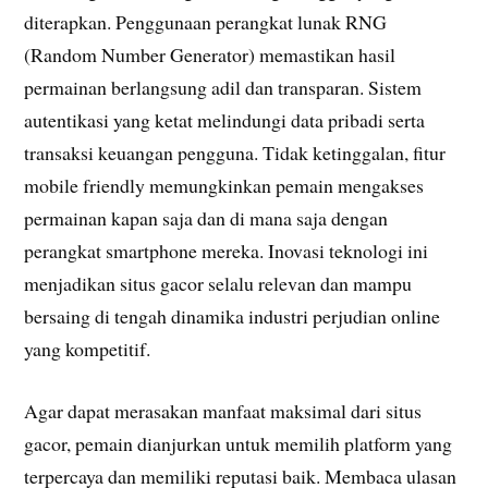
diterapkan. Penggunaan perangkat lunak RNG
(Random Number Generator) memastikan hasil
permainan berlangsung adil dan transparan. Sistem
autentikasi yang ketat melindungi data pribadi serta
transaksi keuangan pengguna. Tidak ketinggalan, fitur
mobile friendly memungkinkan pemain mengakses
permainan kapan saja dan di mana saja dengan
perangkat smartphone mereka. Inovasi teknologi ini
menjadikan situs gacor selalu relevan dan mampu
bersaing di tengah dinamika industri perjudian online
yang kompetitif.
Agar dapat merasakan manfaat maksimal dari situs
gacor, pemain dianjurkan untuk memilih platform yang
terpercaya dan memiliki reputasi baik. Membaca ulasan