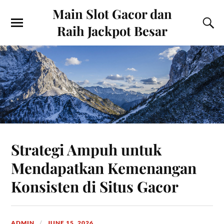
Main Slot Gacor dan
Raih Jackpot Besar
Strategi Ampuh untuk
Mendapatkan Kemenangan
Konsisten di Situs Gacor
ADMIN
JUNE 15, 2026