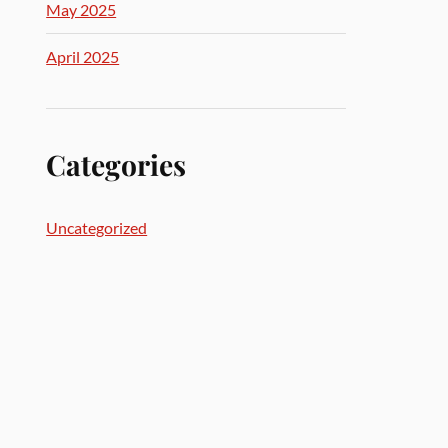
May 2025
April 2025
Categories
Uncategorized