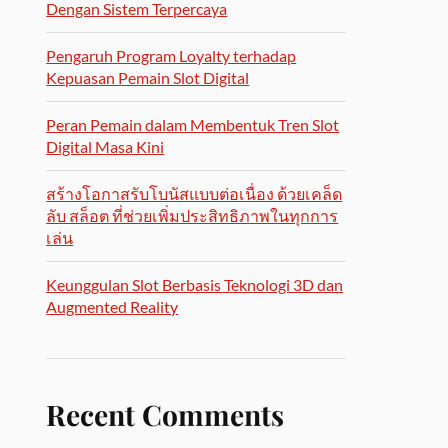
Dengan Sistem Terpercaya
Pengaruh Program Loyalty terhadap
Kepuasan Pemain Slot Digital
Peran Pemain dalam Membentuk Tren Slot
Digital Masa Kini
สร้างโอกาสรับโบนัสแบบต่อเนื่อง ด้วยเคล็ด
ลับ สล็อต ที่ช่วยเพิ่มประสิทธิภาพในทุกการ
เล่น
Keunggulan Slot Berbasis Teknologi 3D dan
Augmented Reality
Recent Comments