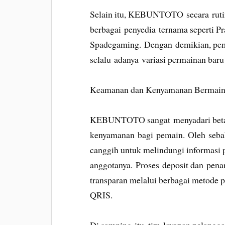
Selain itu, KEBUNTOTO secara rutin
berbagai penyedia ternama seperti Pr
Spadegaming. Dengan demikian, pem
selalu adanya variasi permainan bar
Keamanan dan Kenyamanan Berma
KEBUNTOTO sangat menyadari beta
kenyamanan bagi pemain. Oleh sebab 
canggih untuk melindungi informasi 
anggotanya. Proses deposit dan pena
transparan melalui berbagai metode p
QRIS.