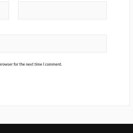
browser for the next time I comment.