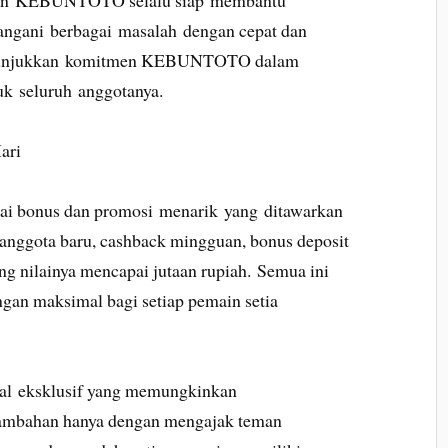
nggan KEBUNTOTO selalu siap membantu
angani berbagai masalah dengan cepat dan
menunjukkan komitmen KEBUNTOTO dalam
k seluruh anggotanya.
ari
agai bonus dan promosi menarik yang ditawarkan
 anggota baru, cashback mingguan, bonus deposit
ang nilainya mencapai jutaan rupiah. Semua ini
gan maksimal bagi setiap pemain setia
rral eksklusif yang memungkinkan
ambahan hanya dengan mengajak teman