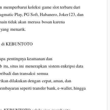
 memperbarui koleksi game slot terbaru dari
agmatic Play, PG Soft, Habanero, Joker123, dan
ain tidak akan merasa bosan karena
u yang menarik.
in di KEBUNTOTO
pa pentingnya keamanan dan
itu, situs ini menerapkan sistem enkripsi data
pribadi dan transaksi semua
rikan dilakukan dengan cepat, aman, dan
embayaran seperti transfer bank, e-wallet, hingga