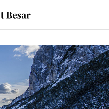
t Besar