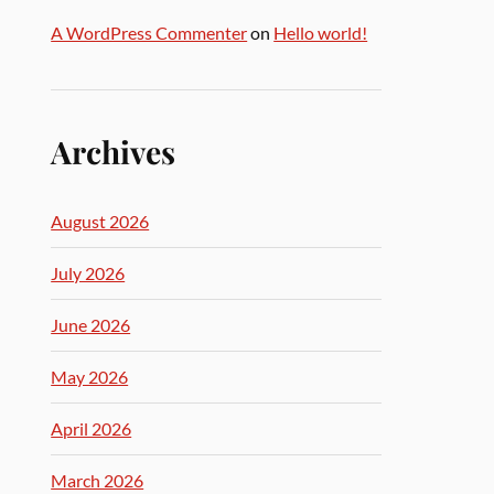
A WordPress Commenter
on
Hello world!
Archives
August 2026
July 2026
June 2026
May 2026
April 2026
March 2026