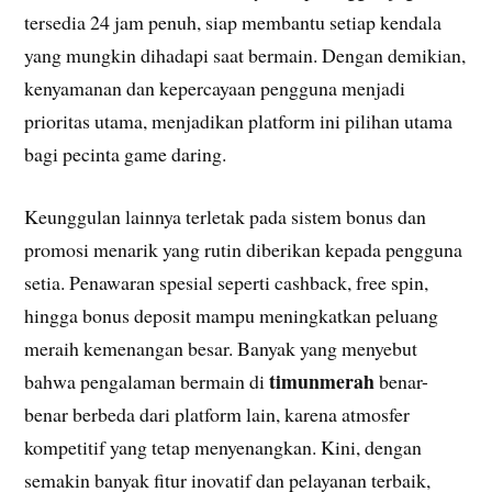
tersedia 24 jam penuh, siap membantu setiap kendala
yang mungkin dihadapi saat bermain. Dengan demikian,
kenyamanan dan kepercayaan pengguna menjadi
prioritas utama, menjadikan platform ini pilihan utama
bagi pecinta game daring.
Keunggulan lainnya terletak pada sistem bonus dan
promosi menarik yang rutin diberikan kepada pengguna
setia. Penawaran spesial seperti cashback, free spin,
hingga bonus deposit mampu meningkatkan peluang
meraih kemenangan besar. Banyak yang menyebut
timunmerah
bahwa pengalaman bermain di
benar-
benar berbeda dari platform lain, karena atmosfer
kompetitif yang tetap menyenangkan. Kini, dengan
semakin banyak fitur inovatif dan pelayanan terbaik,