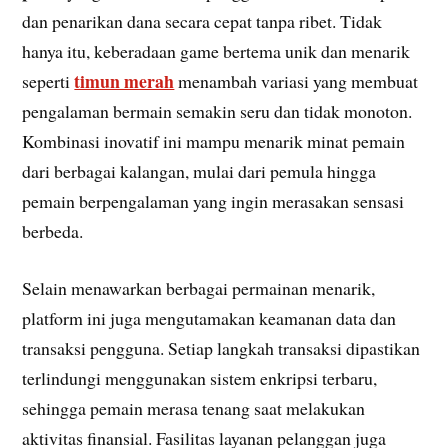
dan penarikan dana secara cepat tanpa ribet. Tidak
hanya itu, keberadaan game bertema unik dan menarik
timun merah
seperti
menambah variasi yang membuat
pengalaman bermain semakin seru dan tidak monoton.
Kombinasi inovatif ini mampu menarik minat pemain
dari berbagai kalangan, mulai dari pemula hingga
pemain berpengalaman yang ingin merasakan sensasi
berbeda.
Selain menawarkan berbagai permainan menarik,
platform ini juga mengutamakan keamanan data dan
transaksi pengguna. Setiap langkah transaksi dipastikan
terlindungi menggunakan sistem enkripsi terbaru,
sehingga pemain merasa tenang saat melakukan
aktivitas finansial. Fasilitas layanan pelanggan juga