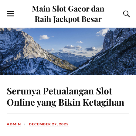
Main Slot Gacor dan
Raih Jackpot Besar
Serunya Petualangan Slot
Online yang Bikin Ketagihan
ADMIN
DECEMBER 27, 2025