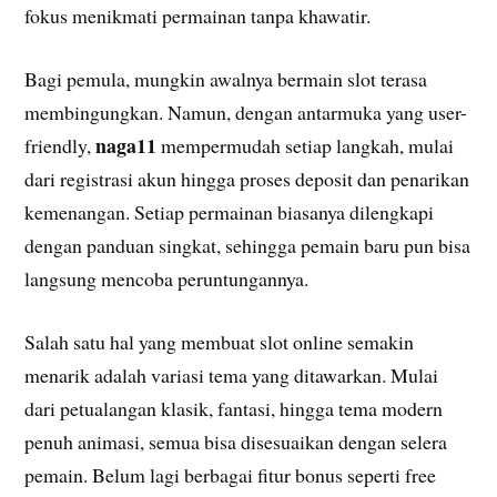
fokus menikmati permainan tanpa khawatir.
Bagi pemula, mungkin awalnya bermain slot terasa
membingungkan. Namun, dengan antarmuka yang user-
naga11
friendly,
mempermudah setiap langkah, mulai
dari registrasi akun hingga proses deposit dan penarikan
kemenangan. Setiap permainan biasanya dilengkapi
dengan panduan singkat, sehingga pemain baru pun bisa
langsung mencoba peruntungannya.
Salah satu hal yang membuat slot online semakin
menarik adalah variasi tema yang ditawarkan. Mulai
dari petualangan klasik, fantasi, hingga tema modern
penuh animasi, semua bisa disesuaikan dengan selera
pemain. Belum lagi berbagai fitur bonus seperti free