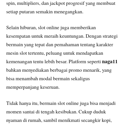
spin, multipliers, dan jackpot progresif yang membuat
setiap putaran semakin menegangkan.
Selain hiburan, slot online juga memberikan
kesempatan untuk meraih keuntungan. Dengan strategi
bermain yang tepat dan pemahaman tentang karakter
mesin slot tertentu, peluang untuk mendapatkan
naga11
kemenangan tentu lebih besar. Platform seperti
bahkan menyediakan berbagai promo menarik, yang
bisa menambah modal bermain sekaligus
memperpanjang keseruan.
Tidak hanya itu, bermain slot online juga bisa menjadi
momen santai di tengah kesibukan. Cukup duduk
nyaman di rumah, sambil menikmati secangkir kopi,