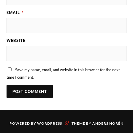
EMAIL
*
WEBSITE
Save my name, email, and website in this browser for the next
time I comment.
&
POWERED BY
WORDPRESS
THEME BY
ANDERS NORÉN