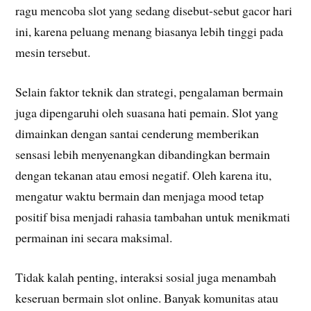
ragu mencoba slot yang sedang disebut-sebut gacor hari
ini, karena peluang menang biasanya lebih tinggi pada
mesin tersebut.
Selain faktor teknik dan strategi, pengalaman bermain
juga dipengaruhi oleh suasana hati pemain. Slot yang
dimainkan dengan santai cenderung memberikan
sensasi lebih menyenangkan dibandingkan bermain
dengan tekanan atau emosi negatif. Oleh karena itu,
mengatur waktu bermain dan menjaga mood tetap
positif bisa menjadi rahasia tambahan untuk menikmati
permainan ini secara maksimal.
Tidak kalah penting, interaksi sosial juga menambah
keseruan bermain slot online. Banyak komunitas atau