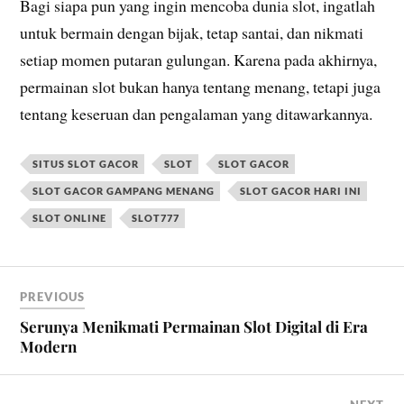
Bagi siapa pun yang ingin mencoba dunia slot, ingatlah
untuk bermain dengan bijak, tetap santai, dan nikmati
setiap momen putaran gulungan. Karena pada akhirnya,
permainan slot bukan hanya tentang menang, tetapi juga
tentang keseruan dan pengalaman yang ditawarkannya.
SITUS SLOT GACOR
SLOT
SLOT GACOR
SLOT GACOR GAMPANG MENANG
SLOT GACOR HARI INI
SLOT ONLINE
SLOT777
PREVIOUS
Serunya Menikmati Permainan Slot Digital di Era
Modern