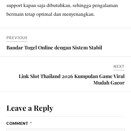
support kapan saja dibutuhkan, sehingga pengalaman
bermain tetap optimal dan menyenangkan.
PREVIOUS
Bandar Togel Online dengan Sistem Stabil
NEXT
Link Slot Thailand 2026 Kumpulan Game Viral
Mudah Gacor
Leave a Reply
COMMENT
*