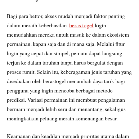
Bagi para bettor, akses mudah menjadi faktor penting
dalam meraih keberhasilan.
beras togel
login
memudahkan mereka untuk masuk ke dalam ekosistem
permainan, kapan saja dan di mana saja. Melalui fitur
login yang cepat dan simpel, pemain dapat langsung
terjun ke dalam taruhan tanpa harus bergulat dengan
proses rumit. Selain itu, keberagaman jenis taruhan yang
disediakan oleh berastogel menambah daya tarik bagi
pengguna yang ingin mencoba berbagai metode
prediksi. Variasi permainan ini membuat pengalaman
bermain menjadi lebih seru dan menantang, sekaligus
meningkatkan peluang meraih kemenangan besar.
Keamanan dan keadilan menjadi prioritas utama dalam