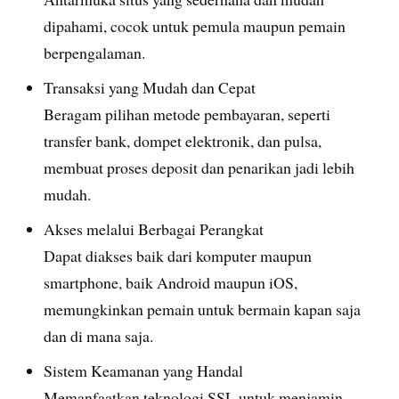
dipahami, cocok untuk pemula maupun pemain
berpengalaman.
Transaksi yang Mudah dan Cepat
Beragam pilihan metode pembayaran, seperti
transfer bank, dompet elektronik, dan pulsa,
membuat proses deposit dan penarikan jadi lebih
mudah.
Akses melalui Berbagai Perangkat
Dapat diakses baik dari komputer maupun
smartphone, baik Android maupun iOS,
memungkinkan pemain untuk bermain kapan saja
dan di mana saja.
Sistem Keamanan yang Handal
Memanfaatkan teknologi SSL untuk menjamin