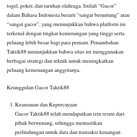
togel, poker, dan taruhan olahraga. Istilah “Gacor”
dalam Bahasa Indonesia berarti “sangat beruntung” atau
“sangat gacor”, yang menunjukkan bahwa platform ini
terkenal dengan tingkat kemenangan yang tinggi serta
peluang lebih besar bagi para pemain. Penambahan
Taktik88 menunjukkan bahwa situs ini menggunakan
berbagai strategi dan teknik untuk meningkatkan
peluang kemenangan anggotanya.
Keunggulan Gacor Taktik88
Keamanan dan Kepercayaan
Gacor Taktik88 telah mendapatkan izin resmi dari
pihak berwenang, sehingga memastikan
perlindungan untuk data dan transaksi keuangan