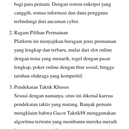
bagi para pemain. Dengan sistem enkripsi yang
canggih, semua informasi dan dana pengguna
terlindungi dari ancaman cyber.
Ragam Pilihan Permainan
Platform ini menyajikan beragam jenis permainan
yang lengkap dan terbaru, mulai dari slot online
dengan tema yang menarik, togel dengan pasar
lengkap, poker online dengan fitur sosial, hingga
taruhan olahraga yang kompetitif.
Pendekatan Taktik Khusus
Sesuai dengan namanya, situs ini dikenal karena
pendekatan taktis yang matang. Banyak pemain
mengklaim bahwa Gacor Taktik88 menggunakan
algoritma tertentu yang membantu mereka meraih