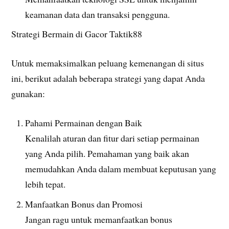
keamanan data dan transaksi pengguna.
Strategi Bermain di Gacor Taktik88
Untuk memaksimalkan peluang kemenangan di situs
ini, berikut adalah beberapa strategi yang dapat Anda
gunakan:
Pahami Permainan dengan Baik
Kenalilah aturan dan fitur dari setiap permainan
yang Anda pilih. Pemahaman yang baik akan
memudahkan Anda dalam membuat keputusan yang
lebih tepat.
Manfaatkan Bonus dan Promosi
Jangan ragu untuk memanfaatkan bonus