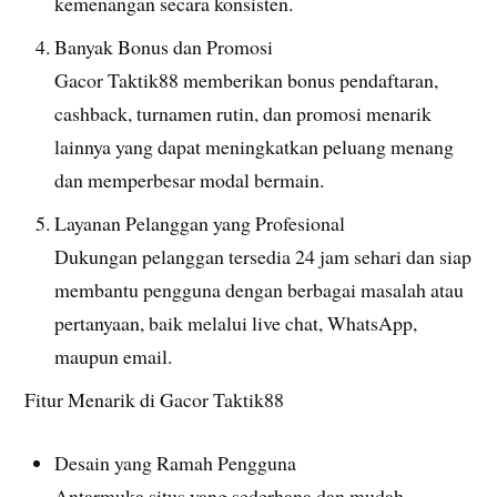
kemenangan secara konsisten.
Banyak Bonus dan Promosi
Gacor Taktik88 memberikan bonus pendaftaran,
cashback, turnamen rutin, dan promosi menarik
lainnya yang dapat meningkatkan peluang menang
dan memperbesar modal bermain.
Layanan Pelanggan yang Profesional
Dukungan pelanggan tersedia 24 jam sehari dan siap
membantu pengguna dengan berbagai masalah atau
pertanyaan, baik melalui live chat, WhatsApp,
maupun email.
Fitur Menarik di Gacor Taktik88
Desain yang Ramah Pengguna
Antarmuka situs yang sederhana dan mudah