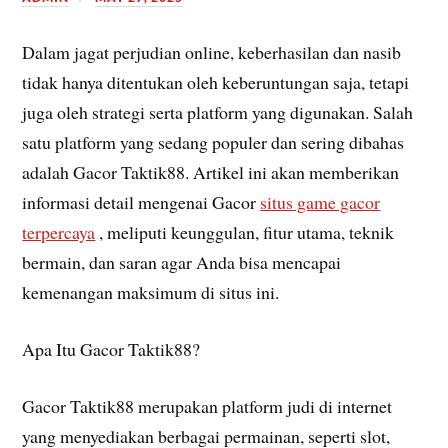
Dalam jagat perjudian online, keberhasilan dan nasib
tidak hanya ditentukan oleh keberuntungan saja, tetapi
juga oleh strategi serta platform yang digunakan. Salah
satu platform yang sedang populer dan sering dibahas
adalah Gacor Taktik88. Artikel ini akan memberikan
informasi detail mengenai Gacor
situs game gacor
terpercaya
, meliputi keunggulan, fitur utama, teknik
bermain, dan saran agar Anda bisa mencapai
kemenangan maksimum di situs ini.
Apa Itu Gacor Taktik88?
Gacor Taktik88 merupakan platform judi di internet
yang menyediakan berbagai permainan, seperti slot,