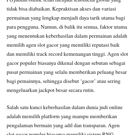
tidak bisa diabaikan. Kepraktisan akses dan variasi
permainan yang lengkap menjadi daya tarik utama bagi
para pengguna. Namun, di balik itu semua, faktor utama
yang menentukan keberhasilan dalam permainan adalah
memilih agen slot gacor yang memiliki reputasi baik
dan memiliki track record kemenangan tinggi. Agen slot
gacor populer biasanya dikenal dengan sebutan sebagai
pusat permainan yang selalu memberikan peluang besar
bagi pemainnya, sehingga disebut ‘gacor’ atau sering
mengeluarkan jackpot besar secara rutin.
Salah satu kunci keberhasilan dalam dunia judi online
adalah memilih platform yang mampu memberikan
pengalaman bermain yang adil dan transparan. Agen
slot gacor populer biasanya memiliki sistem RNG