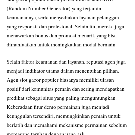
(Random Number Generator) yang terjamin
keamanannya, serta menyediakan layanan pelanggan
yang responsif dan profesional. Selain itu, mereka juga
menawarkan bonus dan promosi menarik yang bisa
dimanfaatkan untuk meningkatkan modal bermain.
Selain faktor keamanan dan layanan, reputasi agen juga
menjadi indikator utama dalam menentukan pilihan.
Agen slot gacor populer biasanya memiliki ulasan
positif dari komunitas pemain dan sering mendapatkan
predikat sebagai situs yang paling menguntungkan.
Keberadaan fitur demo permainan juga menjadi
keunggulan tersendiri, memungkinkan pemain untuk
berlatih dan memahami mekanisme permainan sebelum
memasang taruhan dengan uang asli.