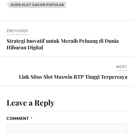
AGEN SLOT GACOR POPULAR
PREVIOUS
Strategi Inovatif untuk Meraih Peluang di Dunia
Hiburan Digital
NEXT
Link Situs Slot Maxwin RTP Tinggi Terpercaya
Leave a Reply
COMMENT
*