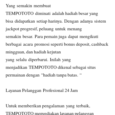
Yang semakin membuat
TEMPOTOTO diminati adalah hadiah besar yang
bisa didapatkan setiap harinya. Dengan adanya sistem
jackpot progresif, peluang untuk menang
semakin besar. Para pemain juga dapat mengikuti
berbagai acara promosi seperti bonus deposit, cashback
mingguan, dan hadiah kejutan
yang selalu diperbarui. Inilah yang
menjadikan TEMPOTOTO dikenal sebagai situs
permainan dengan “hadiah tanpa batas. “
Layanan Pelanggan Profesional 24 Jam
Untuk memberikan pengalaman yang terbaik,
TEMPOTOTO menyediakan layanan pelanggan