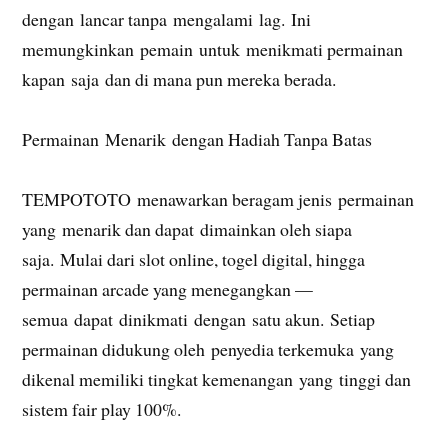
dengan lancar tanpa mengalami lag. Ini
memungkinkan pemain untuk menikmati permainan
kapan saja dan di mana pun mereka berada.
Permainan Menarik dengan Hadiah Tanpa Batas
TEMPOTOTO menawarkan beragam jenis permainan
yang menarik dan dapat dimainkan oleh siapa
saja. Mulai dari slot online, togel digital, hingga
permainan arcade yang menegangkan —
semua dapat dinikmati dengan satu akun. Setiap
permainan didukung oleh penyedia terkemuka yang
dikenal memiliki tingkat kemenangan yang tinggi dan
sistem fair play 100%.