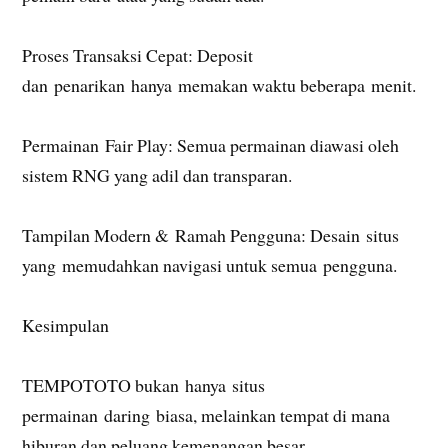
Proses Transaksi Cepat: Deposit
dan penarikan hanya memakan waktu beberapa menit.
Permainan Fair Play: Semua permainan diawasi oleh
sistem RNG yang adil dan transparan.
Tampilan Modern & Ramah Pengguna: Desain situs
yang memudahkan navigasi untuk semua pengguna.
Kesimpulan
TEMPOTOTO bukan hanya situs
permainan daring biasa, melainkan tempat di mana
hiburan dan peluang kemenangan besar