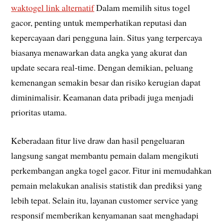
waktogel link alternatif
Dalam memilih situs togel
gacor, penting untuk memperhatikan reputasi dan
kepercayaan dari pengguna lain. Situs yang terpercaya
biasanya menawarkan data angka yang akurat dan
update secara real-time. Dengan demikian, peluang
kemenangan semakin besar dan risiko kerugian dapat
diminimalisir. Keamanan data pribadi juga menjadi
prioritas utama.
Keberadaan fitur live draw dan hasil pengeluaran
langsung sangat membantu pemain dalam mengikuti
perkembangan angka togel gacor. Fitur ini memudahkan
pemain melakukan analisis statistik dan prediksi yang
lebih tepat. Selain itu, layanan customer service yang
responsif memberikan kenyamanan saat menghadapi