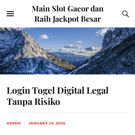
Main Slot Gacor dan
Raih Jackpot Besar
Login Togel Digital Legal
Tanpa Risiko
ADMIN
JANUARY 14, 2026