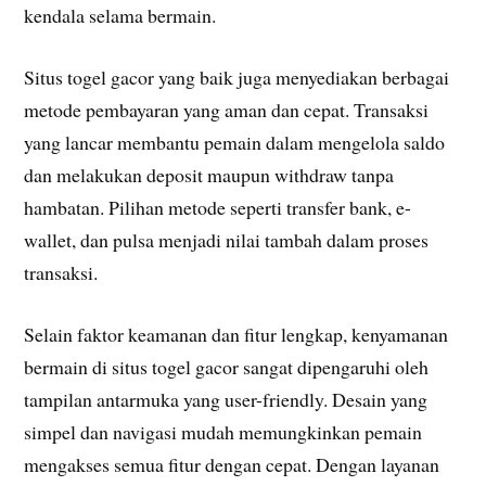
kendala selama bermain.
Situs togel gacor yang baik juga menyediakan berbagai
metode pembayaran yang aman dan cepat. Transaksi
yang lancar membantu pemain dalam mengelola saldo
dan melakukan deposit maupun withdraw tanpa
hambatan. Pilihan metode seperti transfer bank, e-
wallet, dan pulsa menjadi nilai tambah dalam proses
transaksi.
Selain faktor keamanan dan fitur lengkap, kenyamanan
bermain di situs togel gacor sangat dipengaruhi oleh
tampilan antarmuka yang user-friendly. Desain yang
simpel dan navigasi mudah memungkinkan pemain
mengakses semua fitur dengan cepat. Dengan layanan