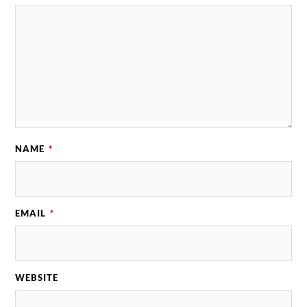
NAME
*
EMAIL
*
WEBSITE