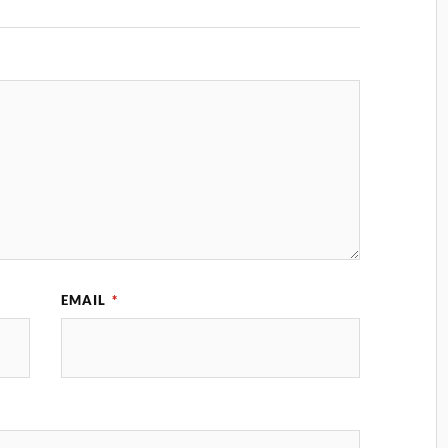
EMAIL
*