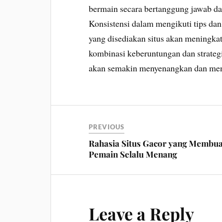
bermain secara bertanggung jawab dan 
Konsistensi dalam mengikuti tips dan t
yang disediakan situs akan meningka
kombinasi keberuntungan dan strategi
akan semakin menyenangkan dan me
PREVIOUS
Rahasia Situs Gacor yang Membua
Pemain Selalu Menang
Leave a Reply