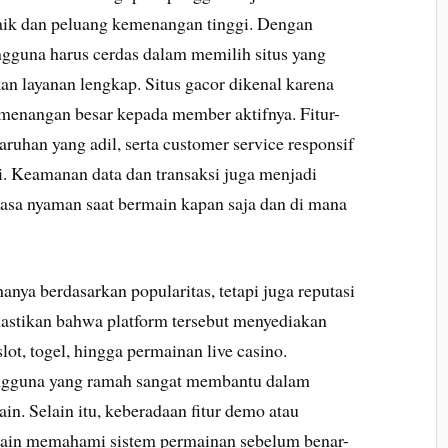
ik dan peluang kemenangan tinggi. Dengan
ngguna harus cerdas dalam memilih situs yang
n layanan lengkap. Situs gacor dikenal karena
menangan besar kepada member aktifnya. Fitur-
taruhan yang adil, serta customer service responsif
i. Keamanan data dan transaksi juga menjadi
rasa nyaman saat bermain kapan saja dan di mana
hanya berdasarkan popularitas, tetapi juga reputasi
mastikan bahwa platform tersebut menyediakan
lot, togel, hingga permainan live casino.
ngguna yang ramah sangat membantu dalam
n. Selain itu, keberadaan fitur demo atau
ain memahami sistem permainan sebelum benar-