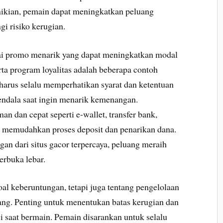
mikian, pemain dapat meningkatkan peluang
i risiko kerugian.
ai promo menarik yang dapat meningkatkan modal
rta program loyalitas adalah beberapa contoh
harus selalu memperhatikan syarat dan ketentuan
endala saat ingin menarik kemenangan.
n dan cepat seperti e-wallet, transfer bank,
 memudahkan proses deposit dan penarikan dana.
gan dari situs gacor terpercaya, peluang meraih
rbuka lebar.
oal keberuntungan, tetapi juga tentang pengelolaan
ang. Penting untuk menentukan batas kerugian dan
 saat bermain. Pemain disarankan untuk selalu