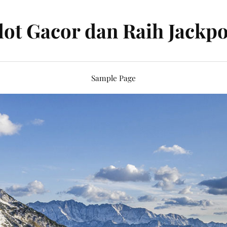
lot Gacor dan Raih Jackpo
Sample Page