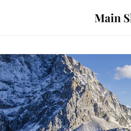
Main S