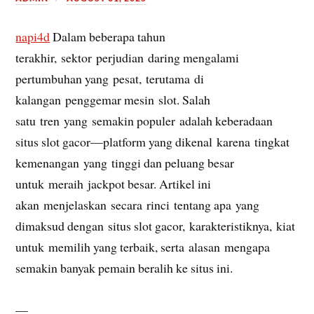
napi4d
Dalam beberapa tahun
terakhir, sektor perjudian daring mengalami
pertumbuhan yang pesat, terutama di
kalangan penggemar mesin slot. Salah
satu tren yang semakin populer adalah keberadaan
situs slot gacor—platform yang dikenal karena tingkat
kemenangan yang tinggi dan peluang besar
untuk meraih jackpot besar. Artikel ini
akan menjelaskan secara rinci tentang apa yang
dimaksud dengan situs slot gacor, karakteristiknya, kiat
untuk memilih yang terbaik, serta alasan mengapa
semakin banyak pemain beralih ke situs ini.
—