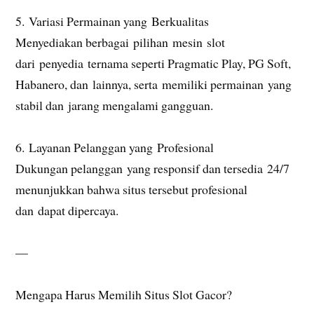
5. Variasi Permainan yang Berkualitas
Menyediakan berbagai pilihan mesin slot
dari penyedia ternama seperti Pragmatic Play, PG Soft,
Habanero, dan lainnya, serta memiliki permainan yang
stabil dan jarang mengalami gangguan.
6. Layanan Pelanggan yang Profesional
Dukungan pelanggan yang responsif dan tersedia 24/7
menunjukkan bahwa situs tersebut profesional
dan dapat dipercaya.
—
Mengapa Harus Memilih Situs Slot Gacor?