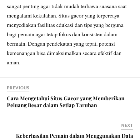
sangat penting agar tidak mudah terbawa suasana saat
mengalami kekalahan. Situs gacor yang terpercaya
menyediakan fasilitas edukasi dan tips yang berguna
bagi pemain agar tetap fokus dan konsisten dalam
bermain. Dengan pendekatan yang tepat, potensi
kemenangan bisa dimaksimalkan secara efektif dan
aman.
PREVIOUS
Cara Mengetahui Situs Gacor yang Memberikan
Peluang Besar dalam Setiap Taruhan
NEXT
Keberhasilan Pemain dalam Menggunakan Data