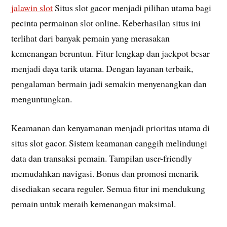
jalawin slot
Situs slot gacor menjadi pilihan utama bagi
pecinta permainan slot online. Keberhasilan situs ini
terlihat dari banyak pemain yang merasakan
kemenangan beruntun. Fitur lengkap dan jackpot besar
menjadi daya tarik utama. Dengan layanan terbaik,
pengalaman bermain jadi semakin menyenangkan dan
menguntungkan.
Keamanan dan kenyamanan menjadi prioritas utama di
situs slot gacor. Sistem keamanan canggih melindungi
data dan transaksi pemain. Tampilan user-friendly
memudahkan navigasi. Bonus dan promosi menarik
disediakan secara reguler. Semua fitur ini mendukung
pemain untuk meraih kemenangan maksimal.