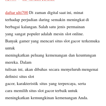
daftar ulti700
Di zaman digital saat ini, minat
terhadap perjudian daring semakin meningkat di
berbagai kalangan. Salah satu jenis permainan
yang sangat populer adalah mesin slot online.
Banyak gamer yang mencari situs slot gacor terkemuka
untuk
meningkatkan peluang kemenangan dan keuntungan
mereka. Dalam
tulisan ini, akan dibahas secara menyeluruh mengenai
definisi situs slot
gacor, karakteristik situs yang terpercaya, serta
cara memilih situs slot gacor terbaik untuk
meningkatkan kemungkinan kemenangan Anda.