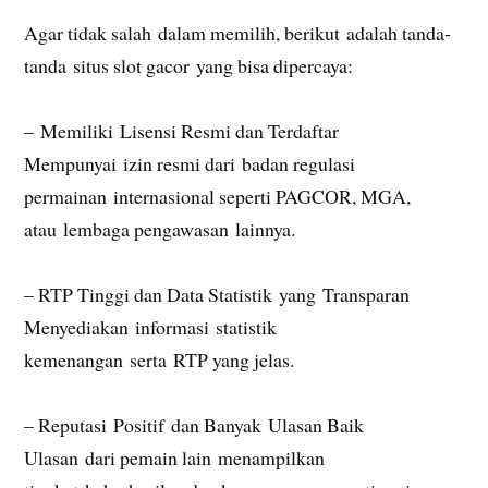
Agar tidak salah dalam memilih, berikut adalah tanda-
tanda situs slot gacor yang bisa dipercaya:
– Memiliki Lisensi Resmi dan Terdaftar
Mempunyai izin resmi dari badan regulasi
permainan internasional seperti PAGCOR, MGA,
atau lembaga pengawasan lainnya.
– RTP Tinggi dan Data Statistik yang Transparan
Menyediakan informasi statistik
kemenangan serta RTP yang jelas.
– Reputasi Positif dan Banyak Ulasan Baik
Ulasan dari pemain lain menampilkan