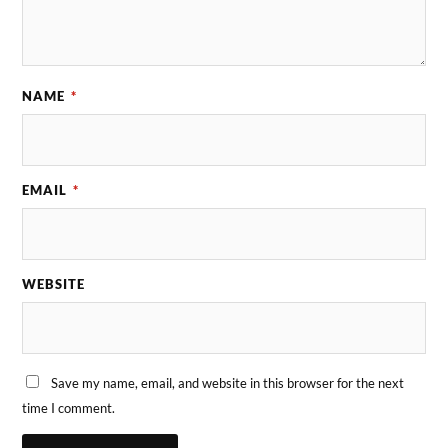
NAME
*
EMAIL
*
WEBSITE
Save my name, email, and website in this browser for the next
time I comment.