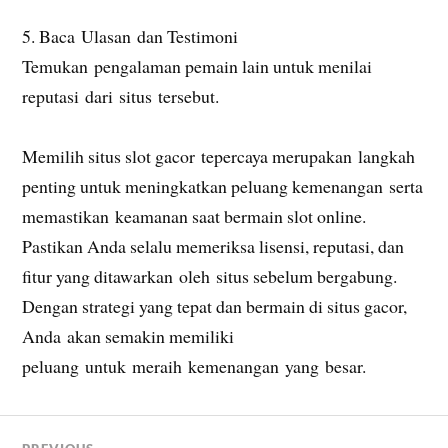
5. Baca Ulasan dan Testimoni
Temukan pengalaman pemain lain untuk menilai
reputasi dari situs tersebut.
Memilih situs slot gacor tepercaya merupakan langkah
penting untuk meningkatkan peluang kemenangan serta
memastikan keamanan saat bermain slot online.
Pastikan Anda selalu memeriksa lisensi, reputasi, dan
fitur yang ditawarkan oleh situs sebelum bergabung.
Dengan strategi yang tepat dan bermain di situs gacor,
Anda akan semakin memiliki
peluang untuk meraih kemenangan yang besar.