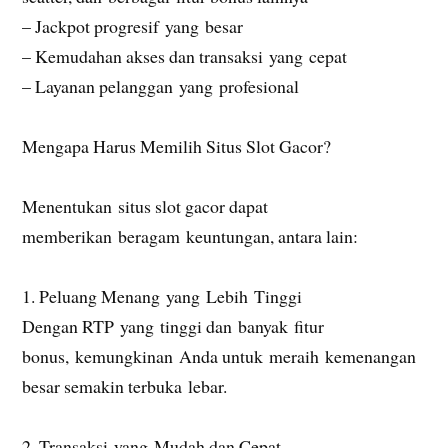
– Jackpot progresif yang besar
– Kemudahan akses dan transaksi yang cepat
– Layanan pelanggan yang profesional
Mengapa Harus Memilih Situs Slot Gacor?
Menentukan situs slot gacor dapat
memberikan beragam keuntungan, antara lain:
1. Peluang Menang yang Lebih Tinggi
Dengan RTP yang tinggi dan banyak fitur
bonus, kemungkinan Anda untuk meraih kemenangan
besar semakin terbuka lebar.
2. Transaksi yang Mudah dan Cepat