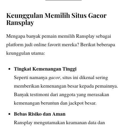
Keunggulan Memilih Situs Gacor
Ransplay
Mengapa banyak pemain memilih Ransplay sebagai
platform judi online favorit mereka? Berikut beberapa
keunggulan utama:
Tingkat Kemenangan Tinggi
Seperti namanya
gacor
, situs ini dikenal sering
memberikan kemenangan besar kepada pemainnya.
Banyak testimoni dari anggota yang merasakan
kemenangan beruntun dan jackpot besar.
Bebas Risiko dan Aman
Ransplay mengutamakan keamanan data dan