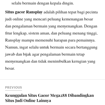
selalu bermain dengan kepala dingin.
Situs gacor Ransplay
adalah pilihan tepat bagi pecinta
judi online yang mencari peluang kemenangan besar
dan pengalaman bermain yang menyenangkan. Dengan
fitur lengkap, sistem aman, dan peluang menang tinggi,
Ransplay mampu memenuhi harapan para pemainnya.
Namun, ingat selalu untuk bermain secara bertanggung
jawab dan bijak agar pengalaman bermain tetap
menyenangkan dan tidak menimbulkan kerugian yang
besar.
PREVIOUS
Keunggulan Situs Gacor Mega288 Dibandingkan
Situs Judi Online Lainnya