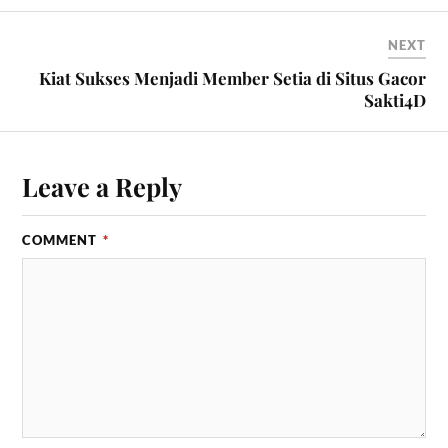
NEXT
Kiat Sukses Menjadi Member Setia di Situs Gacor
Sakti4D
Leave a Reply
COMMENT
*