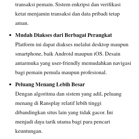
transaksi pemain. Sistem enkripsi dan verifikasi
ketat menjamin transaksi dan data pribadi tetap
aman.
Mudah Diakses dari Berbagai Perangkat
Platform ini dapat diakses melalui desktop maupun
smartphone, baik Android maupun iOS. Desain
antarmuka yang user-friendly memudahkan navigasi
bagi pemain pemula maupun profesional.
Peluang Menang Lebih Besar
Dengan algoritma dan sistem yang adil, peluang
menang di Ransplay relatif lebih tinggi
dibandingkan situs lain yang tidak gacor. Ini
menjadi daya tarik utama bagi para pencari
keuntungan.