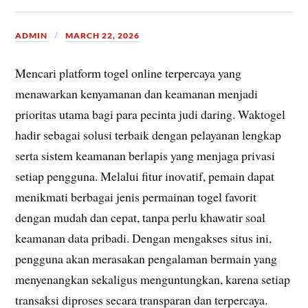
ADMIN
MARCH 22, 2026
Mencari platform togel online terpercaya yang
menawarkan kenyamanan dan keamanan menjadi
prioritas utama bagi para pecinta judi daring. Waktogel
hadir sebagai solusi terbaik dengan pelayanan lengkap
serta sistem keamanan berlapis yang menjaga privasi
setiap pengguna. Melalui fitur inovatif, pemain dapat
menikmati berbagai jenis permainan togel favorit
dengan mudah dan cepat, tanpa perlu khawatir soal
keamanan data pribadi. Dengan mengakses situs ini,
pengguna akan merasakan pengalaman bermain yang
menyenangkan sekaligus menguntungkan, karena setiap
transaksi diproses secara transparan dan terpercaya.