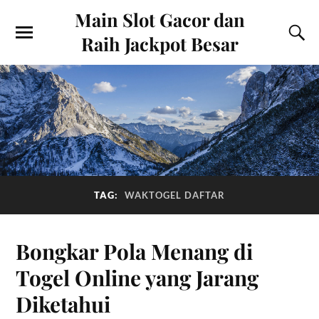
Main Slot Gacor dan
Raih Jackpot Besar
TAG:
WAKTOGEL DAFTAR
Bongkar Pola Menang di
Togel Online yang Jarang
Diketahui