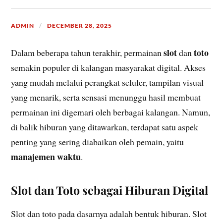
ADMIN
DECEMBER 28, 2025
slot
toto
Dalam beberapa tahun terakhir, permainan
dan
semakin populer di kalangan masyarakat digital. Akses
yang mudah melalui perangkat seluler, tampilan visual
yang menarik, serta sensasi menunggu hasil membuat
permainan ini digemari oleh berbagai kalangan. Namun,
di balik hiburan yang ditawarkan, terdapat satu aspek
penting yang sering diabaikan oleh pemain, yaitu
manajemen waktu
.
Slot dan Toto sebagai Hiburan Digital
Slot dan toto pada dasarnya adalah bentuk hiburan. Slot