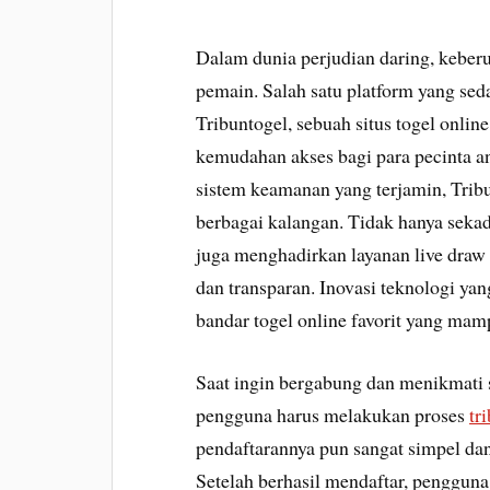
Dalam dunia perjudian daring, keber
pemain. Salah satu platform yang sed
Tribuntogel, sebuah situs togel onli
kemudahan akses bagi para pecinta a
sistem keamanan yang terjamin, Trib
berbagai kalangan. Tidak hanya sekad
juga menghadirkan layanan live dra
dan transparan. Inovasi teknologi ya
bandar togel online favorit yang mampu
Saat ingin bergabung dan menikmati 
pengguna harus melakukan proses
tr
pendaftarannya pun sangat simpel dan
Setelah berhasil mendaftar, pengguna