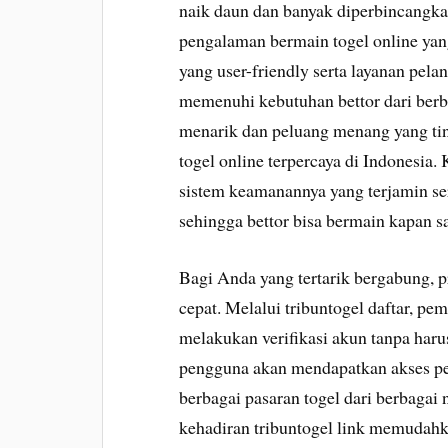
naik daun dan banyak diperbincangk
pengalaman bermain togel online y
yang user-friendly serta layanan pel
memenuhi kebutuhan bettor dari berb
menarik dan peluang menang yang ting
togel online terpercaya di Indonesia.
sistem keamanannya yang terjamin ser
sehingga bettor bisa bermain kapan sa
Bagi Anda yang tertarik bergabung, p
cepat. Melalui tribuntogel daftar, pe
melakukan verifikasi akun tanpa haru
pengguna akan mendapatkan akses penu
berbagai pasaran togel dari berbagai 
kehadiran tribuntogel link memudahka