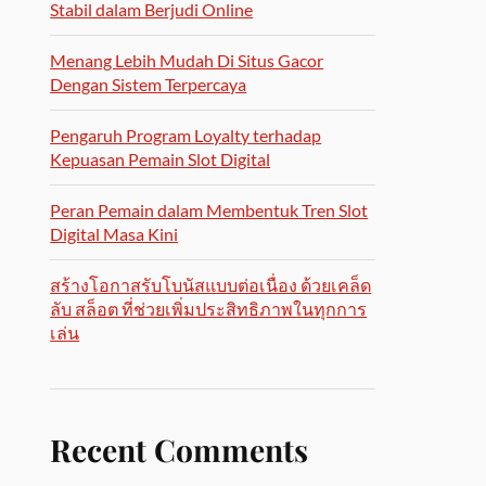
Stabil dalam Berjudi Online
Menang Lebih Mudah Di Situs Gacor
Dengan Sistem Terpercaya
Pengaruh Program Loyalty terhadap
Kepuasan Pemain Slot Digital
Peran Pemain dalam Membentuk Tren Slot
Digital Masa Kini
สร้างโอกาสรับโบนัสแบบต่อเนื่อง ด้วยเคล็ด
ลับ สล็อต ที่ช่วยเพิ่มประสิทธิภาพในทุกการ
เล่น
Recent Comments