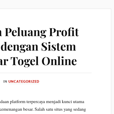
Peluang Profit
 dengan Sistem
r Togel Online
IN
UNCATEGORIZED
adaan platform terpercaya menjadi kunci utama
 kemenangan besar. Salah satu situs yang sedang