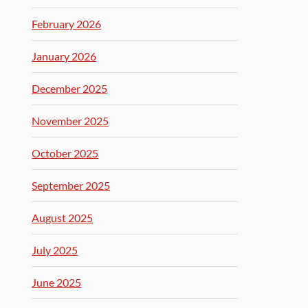
February 2026
January 2026
December 2025
November 2025
October 2025
September 2025
August 2025
July 2025
June 2025