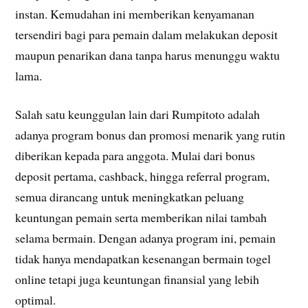
instan. Kemudahan ini memberikan kenyamanan
tersendiri bagi para pemain dalam melakukan deposit
maupun penarikan dana tanpa harus menunggu waktu
lama.
Salah satu keunggulan lain dari Rumpitoto adalah
adanya program bonus dan promosi menarik yang rutin
diberikan kepada para anggota. Mulai dari bonus
deposit pertama, cashback, hingga referral program,
semua dirancang untuk meningkatkan peluang
keuntungan pemain serta memberikan nilai tambah
selama bermain. Dengan adanya program ini, pemain
tidak hanya mendapatkan kesenangan bermain togel
online tetapi juga keuntungan finansial yang lebih
optimal.