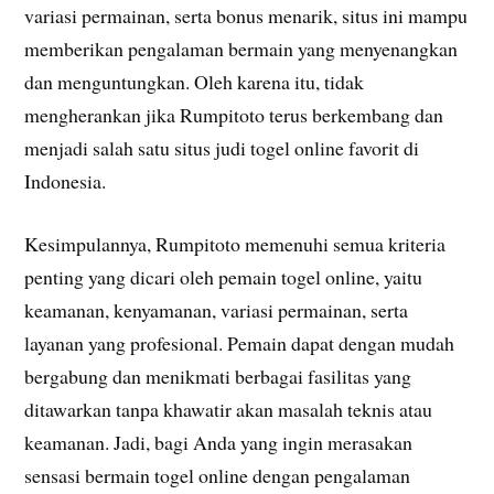
variasi permainan, serta bonus menarik, situs ini mampu
memberikan pengalaman bermain yang menyenangkan
dan menguntungkan. Oleh karena itu, tidak
mengherankan jika Rumpitoto terus berkembang dan
menjadi salah satu situs judi togel online favorit di
Indonesia.
Kesimpulannya, Rumpitoto memenuhi semua kriteria
penting yang dicari oleh pemain togel online, yaitu
keamanan, kenyamanan, variasi permainan, serta
layanan yang profesional. Pemain dapat dengan mudah
bergabung dan menikmati berbagai fasilitas yang
ditawarkan tanpa khawatir akan masalah teknis atau
keamanan. Jadi, bagi Anda yang ingin merasakan
sensasi bermain togel online dengan pengalaman