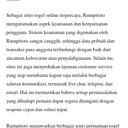
Sebagai situs togel online terpercaya, Rumpitoto
mengutamakan aspek keamanan dan kenyamanan
pengguna. Sistem keamanan yang digunakan oleh
Rumpitoto sangat canggih, sehingga data pribadi dan
transaksi para anggota terlindungi dengan baik dari
ancaman kebocoran atau penyalahgunaan. Selain itu,
situs ini juga menyediakan layanan customer service
yang siap membantu kapan saja melalui berbagai
saluran komunikasi, termasuk live chat, telepon, dan
email. Hal ini memastikan bahwa setiap permasalahan
yang dihadapi pemain dapat segera ditangani dengan
respons cepat dan solusi tepat.
Rumpitoto menawarkan berbagai jenis permainan togel