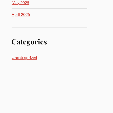
May 2025
April 2025
Categories
Uncategorized