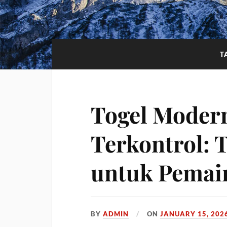
T
Togel Modern
Terkontrol: T
untuk Pemai
BY
ADMIN
ON
JANUARY 15, 202