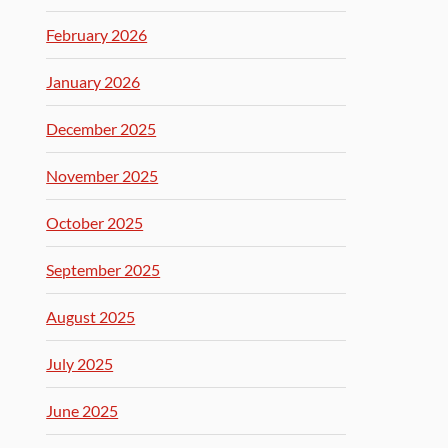
February 2026
January 2026
December 2025
November 2025
October 2025
September 2025
August 2025
July 2025
June 2025