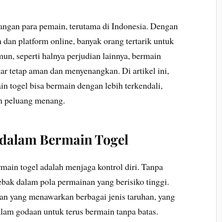
angan para pemain, terutama di Indonesia. Dengan
dan platform online, banyak orang tertarik untuk
, seperti halnya perjudian lainnya, bermain
ar tetap aman dan menyenangkan. Di artikel ini,
 togel bisa bermain dengan lebih terkendali,
an peluang menang.
 dalam Bermain Togel
rmain togel adalah menjaga kontrol diri. Tanpa
jebak dalam pola permainan yang berisiko tinggi.
n yang menawarkan berbagai jenis taruhan, yang
am godaan untuk terus bermain tanpa batas.