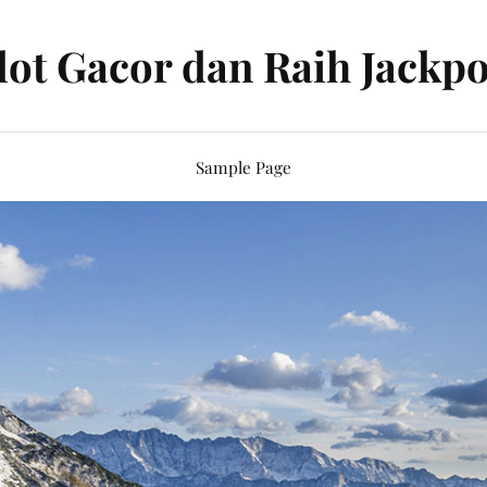
lot Gacor dan Raih Jackpo
Sample Page