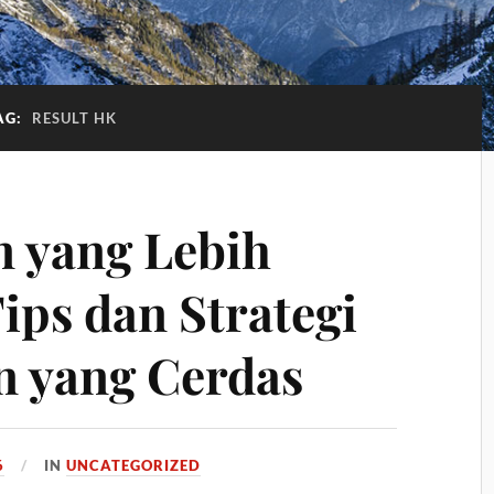
AG:
RESULT HK
 yang Lebih
ips dan Strategi
n yang Cerdas
6
IN
UNCATEGORIZED