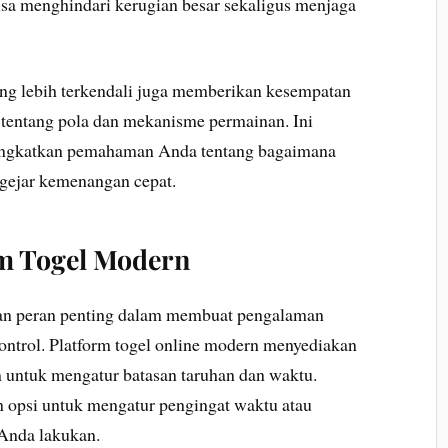
bisa menghindari kerugian besar sekaligus menjaga
yang lebih terkendali juga memberikan kesempatan
 tentang pola dan mekanisme permainan. Ini
ngkatkan pemahaman Anda tentang bagaimana
ngejar kemenangan cepat.
am Togel Modern
nkan peran penting dalam membuat pengalaman
ontrol. Platform togel online modern menyediakan
 untuk mengatur batasan taruhan dan waktu.
n opsi untuk mengatur pengingat waktu atau
 Anda lakukan.