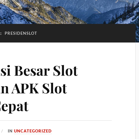
G:
PRESIDENSLOT
si Besar Slot
n APK Slot
Cepat
IN
UNCATEGORIZED