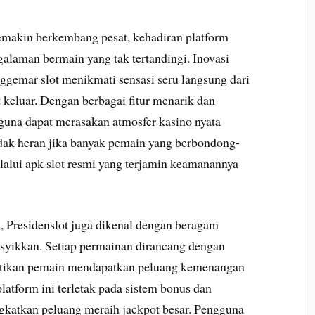
emakin berkembang pesat, kehadiran platform
alaman bermain yang tak tertandingi. Inovasi
gemar slot menikmati sensasi seru langsung dari
keluar. Dengan berbagai fitur menarik dan
una dapat merasakan atmosfer kasino nyata
ak heran jika banyak pemain yang berbondong-
lui apk slot resmi yang terjamin keamanannya
 Presidenslot juga dikenal dengan beragam
asyikkan. Setiap permainan dirancang dengan
astikan pemain mendapatkan peluang kemenangan
platform ini terletak pada sistem bonus dan
atkan peluang meraih jackpot besar. Pengguna