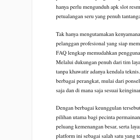
hanya perlu mengunduh apk slot resm
petualangan seru yang penuh tantan
Tak hanya mengutamakan kenyamanan,
pelanggan profesional yang siap memb
FAQ lengkap memudahkan pengguna m
Melalui dukungan penuh dari tim la
tanpa khawatir adanya kendala teknis
berbagai perangkat, mulai dari pons
saja dan di mana saja sesuai keingina
Dengan berbagai keunggulan tersebut
pilihan utama bagi pecinta permainan
peluang kemenangan besar, serta lay
platform ini sebagai salah satu yang 