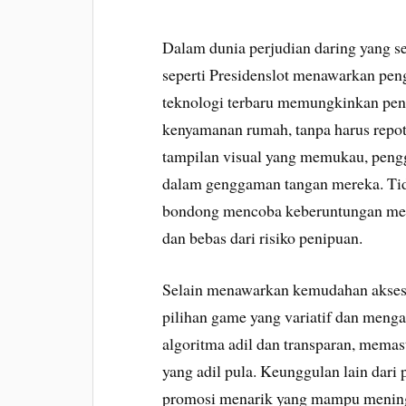
Dalam dunia perjudian daring yang s
seperti Presidenslot menawarkan peng
teknologi terbaru memungkinkan peng
kenyamanan rumah, tanpa harus repot 
tampilan visual yang memukau, pengg
dalam genggaman tangan mereka. Tid
bondong mencoba keberuntungan mela
dan bebas dari risiko penipuan.
Selain menawarkan kemudahan akses,
pilihan game yang variatif dan meng
algoritma adil dan transparan, mem
yang adil pula. Keunggulan lain dari 
promosi menarik yang mampu meningk