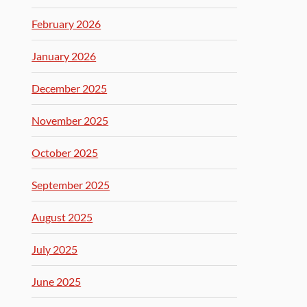
February 2026
January 2026
December 2025
November 2025
October 2025
September 2025
August 2025
July 2025
June 2025