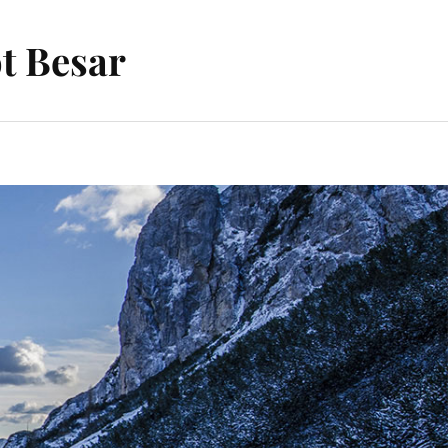
t Besar