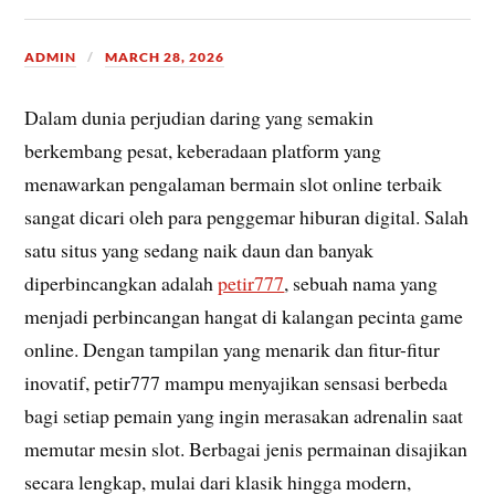
ADMIN
MARCH 28, 2026
Dalam dunia perjudian daring yang semakin
berkembang pesat, keberadaan platform yang
menawarkan pengalaman bermain slot online terbaik
sangat dicari oleh para penggemar hiburan digital. Salah
satu situs yang sedang naik daun dan banyak
diperbincangkan adalah
petir777
, sebuah nama yang
menjadi perbincangan hangat di kalangan pecinta game
online. Dengan tampilan yang menarik dan fitur-fitur
inovatif, petir777 mampu menyajikan sensasi berbeda
bagi setiap pemain yang ingin merasakan adrenalin saat
memutar mesin slot. Berbagai jenis permainan disajikan
secara lengkap, mulai dari klasik hingga modern,