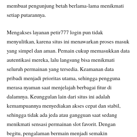
membuat pengunjung betah berlama-lama menikmati
setiap putarannya.
Mengakses layanan petir777 login pun tidak
menyulitkan, karena situs ini menawarkan proses masuk
yang simpel dan aman. Pemain cukup memasukkan data
autentikasi mereka, lalu langsung bisa menikmati
seluruh permainan yang tersedia. Keamanan data
pribadi menjadi prioritas utama, sehingga pengguna
merasa nyaman saat menjelajah berbagai fitur di
dalamnya. Keunggulan lain dari situs ini adalah
kemampuannya menyediakan akses cepat dan stabil,
sehingga tidak ada jeda atau gangguan saat sedang
menikmati sensasi permainan slot favorit. Dengan
begitu, pengalaman bermain menjadi semakin