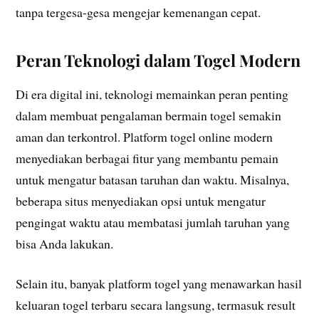
tanpa tergesa-gesa mengejar kemenangan cepat.
Peran Teknologi dalam Togel Modern
Di era digital ini, teknologi memainkan peran penting
dalam membuat pengalaman bermain togel semakin
aman dan terkontrol. Platform togel online modern
menyediakan berbagai fitur yang membantu pemain
untuk mengatur batasan taruhan dan waktu. Misalnya,
beberapa situs menyediakan opsi untuk mengatur
pengingat waktu atau membatasi jumlah taruhan yang
bisa Anda lakukan.
Selain itu, banyak platform togel yang menawarkan hasil
keluaran togel terbaru secara langsung, termasuk result