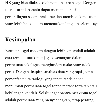
HK yang bisa diakses oleh pemain kapan saja. Dengan
fitur-fitur ini, pemain dapat memantau hasil
pertandingan secara real-time dan membuat keputusan
yang lebih bijak dalam menentukan langkah selanjutnya.
Kesimpulan
Bermain togel modern dengan lebih terkendali adalah
cara terbaik untuk menjaga kesenangan dalam
permainan sekaligus menghindari risiko yang tidak
perlu. Dengan disiplin, analisis data yang bijak, serta
pemanfaatan teknologi yang tepat, Anda dapat
menikmati permainan togel tanpa merasa tertekan atau
kehilangan kendali. Selalu ingat bahwa meskipun togel
adalah permainan yang menyenangkan, tetap penting