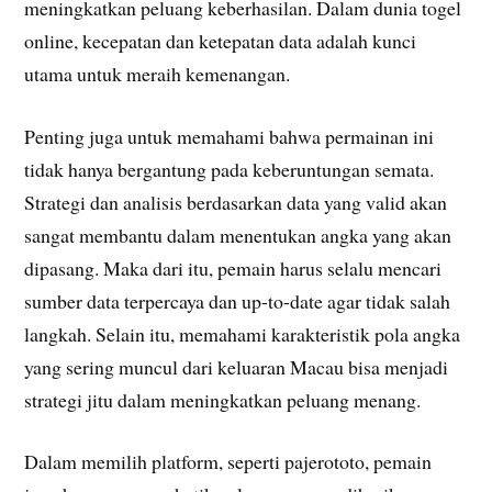
meningkatkan peluang keberhasilan. Dalam dunia togel
online, kecepatan dan ketepatan data adalah kunci
utama untuk meraih kemenangan.
Penting juga untuk memahami bahwa permainan ini
tidak hanya bergantung pada keberuntungan semata.
Strategi dan analisis berdasarkan data yang valid akan
sangat membantu dalam menentukan angka yang akan
dipasang. Maka dari itu, pemain harus selalu mencari
sumber data terpercaya dan up-to-date agar tidak salah
langkah. Selain itu, memahami karakteristik pola angka
yang sering muncul dari keluaran Macau bisa menjadi
strategi jitu dalam meningkatkan peluang menang.
Dalam memilih platform, seperti pajerototo, pemain