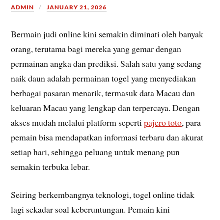
ADMIN
JANUARY 21, 2026
Bermain judi online kini semakin diminati oleh banyak
orang, terutama bagi mereka yang gemar dengan
permainan angka dan prediksi. Salah satu yang sedang
naik daun adalah permainan togel yang menyediakan
berbagai pasaran menarik, termasuk data Macau dan
keluaran Macau yang lengkap dan terpercaya. Dengan
akses mudah melalui platform seperti
pajero toto
, para
pemain bisa mendapatkan informasi terbaru dan akurat
setiap hari, sehingga peluang untuk menang pun
semakin terbuka lebar.
Seiring berkembangnya teknologi, togel online tidak
lagi sekadar soal keberuntungan. Pemain kini