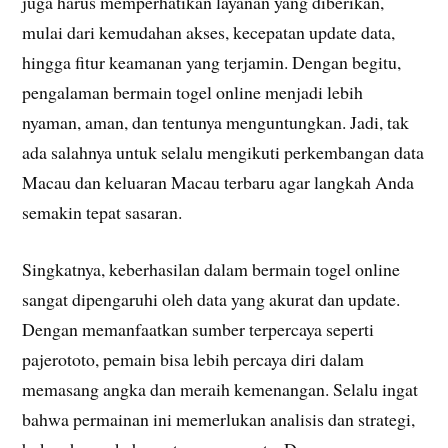
juga harus memperhatikan layanan yang diberikan,
mulai dari kemudahan akses, kecepatan update data,
hingga fitur keamanan yang terjamin. Dengan begitu,
pengalaman bermain togel online menjadi lebih
nyaman, aman, dan tentunya menguntungkan. Jadi, tak
ada salahnya untuk selalu mengikuti perkembangan data
Macau dan keluaran Macau terbaru agar langkah Anda
semakin tepat sasaran.
Singkatnya, keberhasilan dalam bermain togel online
sangat dipengaruhi oleh data yang akurat dan update.
Dengan memanfaatkan sumber terpercaya seperti
pajerototo, pemain bisa lebih percaya diri dalam
memasang angka dan meraih kemenangan. Selalu ingat
bahwa permainan ini memerlukan analisis dan strategi,