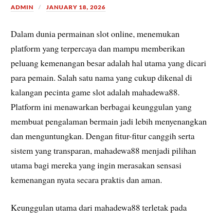
ADMIN
JANUARY 18, 2026
Dalam dunia permainan slot online, menemukan
platform yang terpercaya dan mampu memberikan
peluang kemenangan besar adalah hal utama yang dicari
para pemain. Salah satu nama yang cukup dikenal di
kalangan pecinta game slot adalah mahadewa88.
Platform ini menawarkan berbagai keunggulan yang
membuat pengalaman bermain jadi lebih menyenangkan
dan menguntungkan. Dengan fitur-fitur canggih serta
sistem yang transparan, mahadewa88 menjadi pilihan
utama bagi mereka yang ingin merasakan sensasi
kemenangan nyata secara praktis dan aman.
Keunggulan utama dari mahadewa88 terletak pada