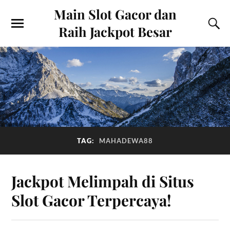
Main Slot Gacor dan
Raih Jackpot Besar
TAG:
MAHADEWA88
Jackpot Melimpah di Situs
Slot Gacor Terpercaya!