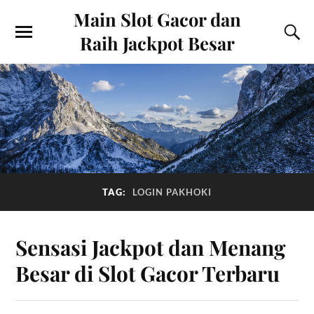
Main Slot Gacor dan
Raih Jackpot Besar
TAG:
LOGIN PAKHOKI
Sensasi Jackpot dan Menang
Besar di Slot Gacor Terbaru