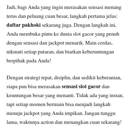
Jadi, bagi Anda yang ingin merasakan sensasi menang
terus dan peluang cuan besar, langkah pertama jelas:
daftar pakhoki
sekarang juga. Dengan langkah ini,
Anda membuka pintu ke dunia slot gacor yang penuh
dengan sensasi dan jackpot menarik. Main cerdas,
nikmati setiap putaran, dan biarkan keberuntungan
berpihak pada Anda!
Dengan strategi tepat, disiplin, dan sedikit keberanian,
sensasi slot gacor
siapa pun bisa merasakan
dan
keuntungan besar yang menanti. Tidak ada yang instan,
tapi setiap momen bermain bisa menjadi langkah
menuju jackpot yang Anda impikan. Jangan tunggu
lama, waktunya action dan menangkan cuan sekarang!