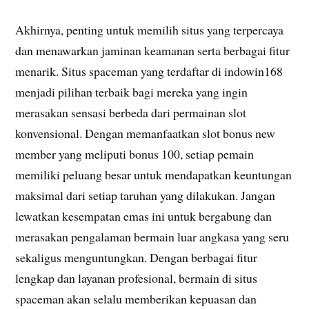
Akhirnya, penting untuk memilih situs yang terpercaya
dan menawarkan jaminan keamanan serta berbagai fitur
menarik. Situs spaceman yang terdaftar di indowin168
menjadi pilihan terbaik bagi mereka yang ingin
merasakan sensasi berbeda dari permainan slot
konvensional. Dengan memanfaatkan slot bonus new
member yang meliputi bonus 100, setiap pemain
memiliki peluang besar untuk mendapatkan keuntungan
maksimal dari setiap taruhan yang dilakukan. Jangan
lewatkan kesempatan emas ini untuk bergabung dan
merasakan pengalaman bermain luar angkasa yang seru
sekaligus menguntungkan. Dengan berbagai fitur
lengkap dan layanan profesional, bermain di situs
spaceman akan selalu memberikan kepuasan dan