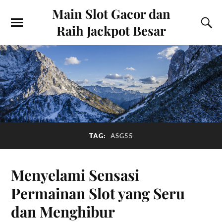
Main Slot Gacor dan
Raih Jackpot Besar
TAG:
ASG55
Menyelami Sensasi
Permainan Slot yang Seru
dan Menghibur