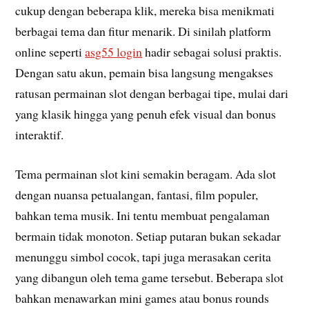
cukup dengan beberapa klik, mereka bisa menikmati
berbagai tema dan fitur menarik. Di sinilah platform
online seperti
asg55 login
hadir sebagai solusi praktis.
Dengan satu akun, pemain bisa langsung mengakses
ratusan permainan slot dengan berbagai tipe, mulai dari
yang klasik hingga yang penuh efek visual dan bonus
interaktif.
Tema permainan slot kini semakin beragam. Ada slot
dengan nuansa petualangan, fantasi, film populer,
bahkan tema musik. Ini tentu membuat pengalaman
bermain tidak monoton. Setiap putaran bukan sekadar
menunggu simbol cocok, tapi juga merasakan cerita
yang dibangun oleh tema game tersebut. Beberapa slot
bahkan menawarkan mini games atau bonus rounds